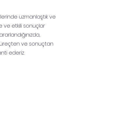
tlerinde uzmanlaştık ve
e ve etkili sonuçlar
ararlandığınızda,
 süreçten ve sonuçtan
ti ederiz.