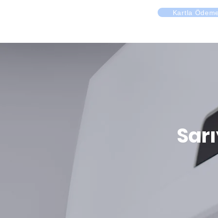
Kartla Ödem
Sarı