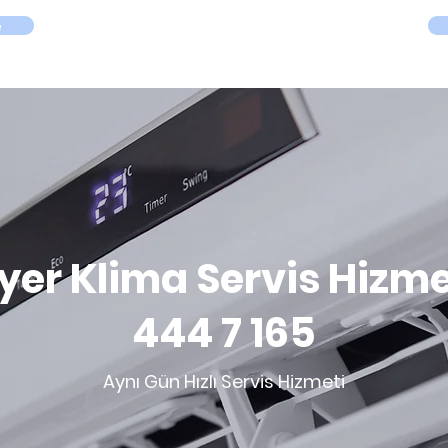
Size En Yakın Klima Servisi
e
yer Klima Servis Hizme
444 7 165
Aynı Gün Hızlı Servis Hizmeti