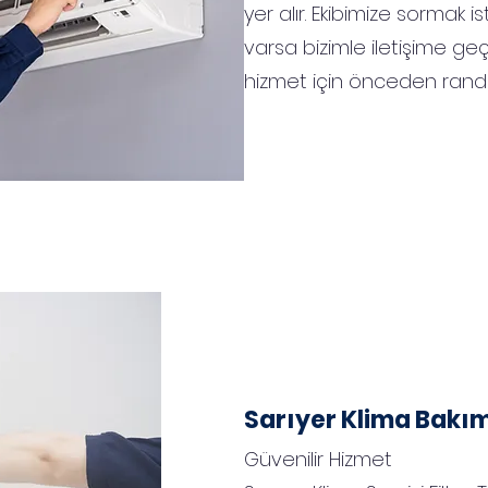
yer alır. Ekibimize sormak i
varsa bizimle iletişime g
hizmet için önceden rande
Sarıyer Klima Bakı
Güvenilir Hizmet