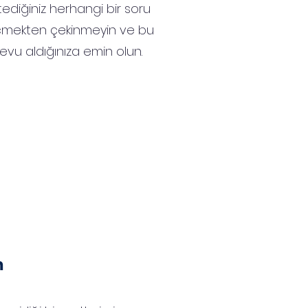
stediğiniz herhangi bir soru
eçmekten çekinmeyin ve bu
vu aldığınıza emin olun.
m