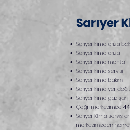
Sarıyer K
Sarıyer
klima arıza ba
Sarıyer
klima arıza
Sarıyer
klima montaj
Sarıyer
klima servisi
Sarıyer
klima bakım
Sarıyer
klima yer deği
Sarıyer
klima gaz şarjı
Çağrı merkezimize
44
Sarıyer
Klima servis a
merkezimizden hemen