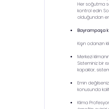
Her soğutma se
kontrol edin. 
olduğundan em
Bayrampaşa klim
Kışın odanızın k
Merkezi klimanı
Sisteminiz bir 
kapaklar, sistem
Emin değilseniz,
konusunda kalifi
Klima Profesyon