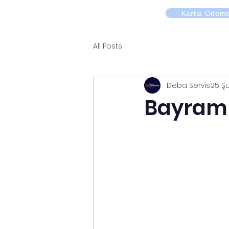
Kartla Ödem
All Posts
Deba Servis
25 Ş
Bayramp