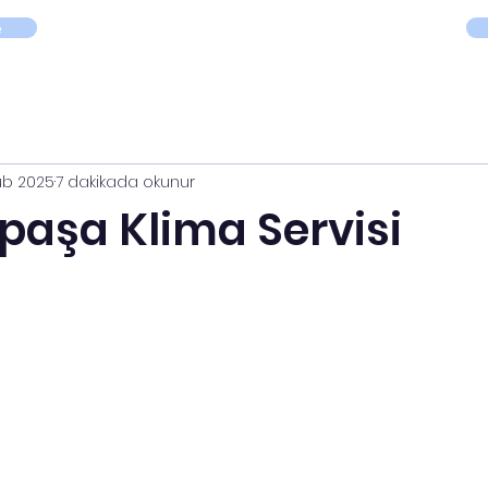
Size En Yakın Klima Servisi
e
ub 2025
7 dakikada okunur
aşa Klima Servisi