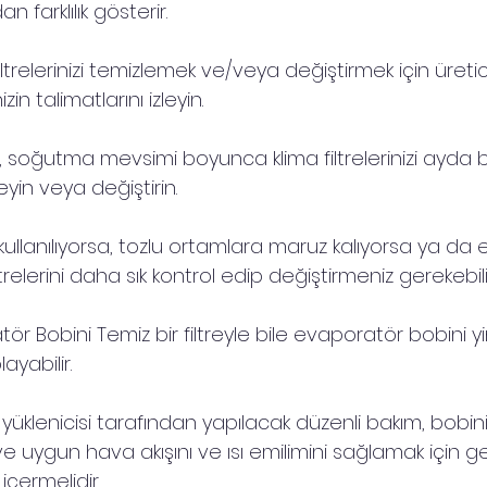
an farklılık gösterir.
filtrelerinizi temizlemek ve/veya değiştirmek için üreti
in talimatlarını izleyin.
, soğutma mevsimi boyunca klima filtrelerinizi ayda bi
eyin veya değiştirin.
i kullanılıyorsa, tozlu ortamlara maruz kalıyorsa ya da 
ltrelerini daha sık kontrol edip değiştirmeniz gerekebili
tör Bobini Temiz bir filtreyle bile evaporatör bobini y
ayabilir.
ima yüklenicisi tarafından yapılacak düzenli bakım, bobin
e uygun hava akışını ve ısı emilimini sağlamak için ger
içermelidir.