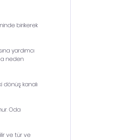
ninde birikerek 
masına yardımcı 
ına neden 
i dönüş kanalı 
nur. Oda 
lir ve tür ve 