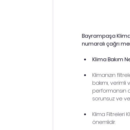
Bayrampaşa Klima s
numaralı çağrı me
Klima Bakım N
Klimanızın filtr
bakımı, verimli 
performansın dü
sorunsuz ve veri
Klima Filtreleri
önemlidir.