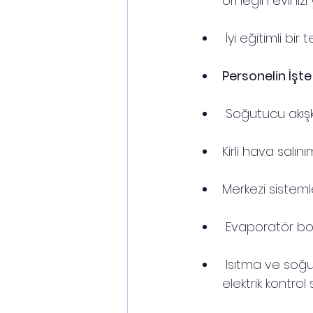
örneğin evinizi
 İyi eğitimli bir
Personelin İşt
 Soğutucu akışk
Kirli hava salı
Merkezi sistemle
 Evaporatör bob
 Isıtma ve soğ
elektrik kontrol 