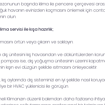
zonunun başında klima ile pencere çerçevesi arası
Soğuk havanın evinizden kaçmasını önlemek için cont
in olun.
a servisi ile kışa hazırlık;
limasını örtün veya çıkarın ve saklayın.
n dış ünitesini kış havasından ve döküntülerden korum
ısı pompası ise, dış yoğuşma ünitesinin üzerini kapatm
in kışın evi düzgün şekilde ısıtmasını önleyecektir.
 kış aylarında dış sisteminizi en iyi şekilde nasıl koruy
ye bir HVAC yüklenicisi ile görüşün.
eli Klimanızın düzenli bakımdan daha fazlasına ihtiya