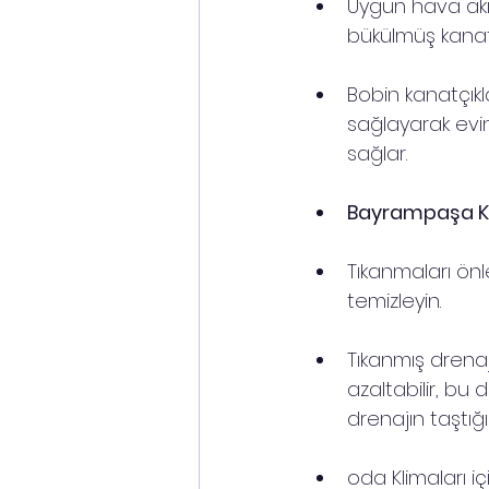
Uygun hava akışı
bükülmüş kanatçı
Bobin kanatçıkl
sağlayarak evin
sağlar.
Bayrampaşa Kli
Tıkanmaları önle
temizleyin.
Tıkanmış drena
azaltabilir, b
drenajın taştığ
oda Klimaları i