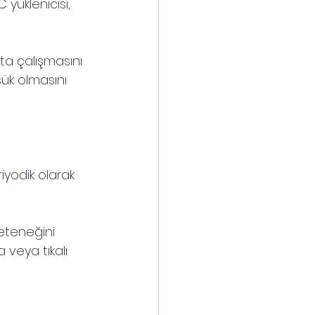
 yüklenicisi, 
ta çalışmasını 
ük olmasını 
riyodik olarak 
eteneğini 
veya tıkalı 