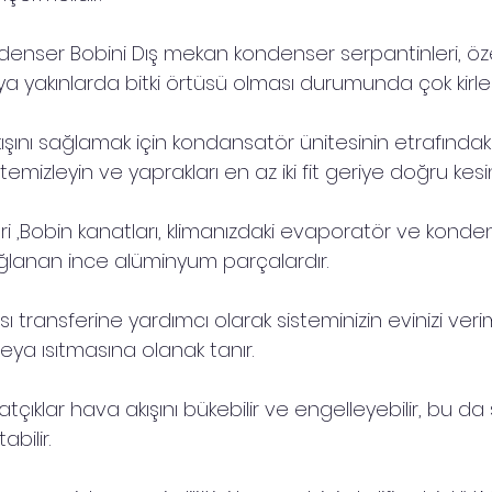
enser Bobini Dış mekan kondenser serpantinleri, özell
 yakınlarda bitki örtüsü olması durumunda çok kirlene
kışını sağlamak için kondansatör ünitesinin etrafındaki
ı temizleyin ve yaprakları en az iki fit geriye doğru kesi
i ,Bobin kanatları, klimanızdaki evaporatör ve konde
ğlanan ince alüminyum parçalardır.
ısı transferine yardımcı olarak sisteminizin evinizi verim
ya ısıtmasına olanak tanır.
çıklar hava akışını bükebilir ve engelleyebilir, bu da 
abilir.