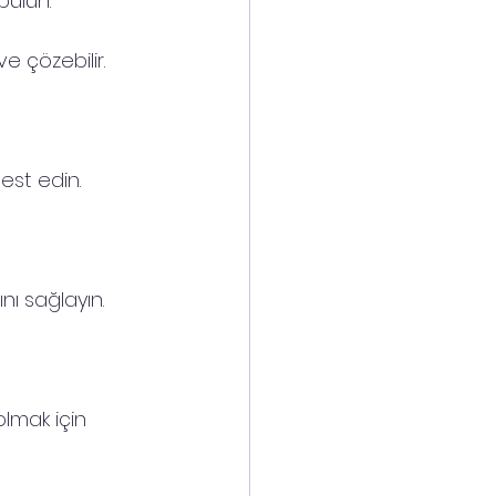
bulun.
ve çözebilir.
est edin.
nı sağlayın.
lmak için 