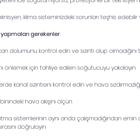
 yeterince soğutamıyorsa, profesyonel bir teknisyen 
 teknisyen, klima sisteminizdeki sorunları teşhis edebilir 
e yapmaları gerekenler
:
an dolumunu kontrol edin ve sızıntı olup olmadığını t
nımı önlemek için tahliye edilen soğutucuyu yakalayın.
rde kanal sızıntısını kontrol edin ve hava sızdırmazlığı
inindeki hava akışını ölçün.
utma sistemlerinin aynı anda çalışmadığından emin o
sırasını doğrulayın.