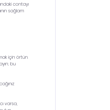
ndaki contayı 
anın sağlam 
ak için örtün. 
ayın; bu 
acağınız 
cı varsa, 