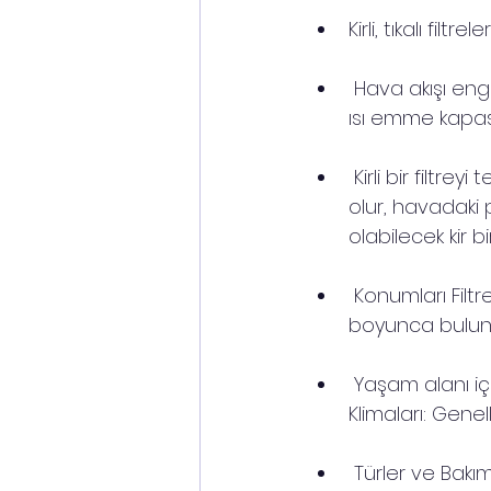
Kirli, tıkalı filt
 Hava akışı enge
ısı emme kapasit
 Kirli bir filtre
olur, havadaki 
olabilecek kir b
 Konumları Filt
boyunca bulun
 Yaşam alanı iç
Klimaları: Gene
 Türler ve Bakım 