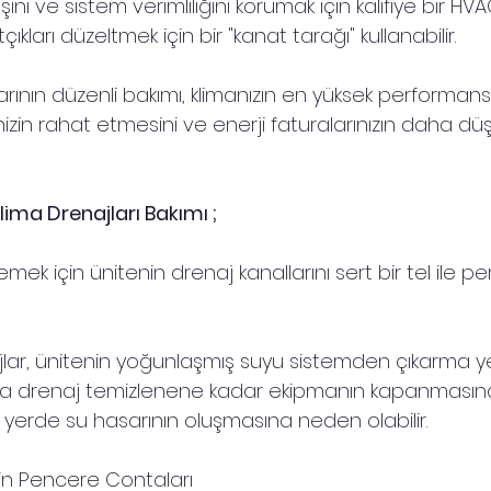
nı ve sistem verimliliğini korumak için kalifiye bir HVAC
kları düzeltmek için bir "kanat tarağı" kullanabilir.
arının düzenli bakımı, klimanızın en yüksek performans
izin rahat etmesini ve enerji faturalarınızın daha düş
ma Drenajları Bakımı ;
mek için ünitenin drenaj kanallarını sert bir tel ile pe
jlar, ünitenin yoğunlaşmış suyu sistemden çıkarma y
u da drenaj temizlenene kadar ekipmanın kapanmasına 
ı yerde su hasarının oluşmasına neden olabilir.
çin Pencere Contaları