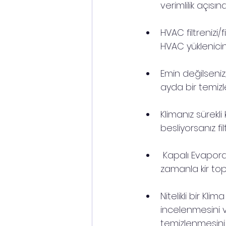
verimlilik açısınd
HVAC filtrenizi/
HVAC yükleniciniz
Emin değilseniz
ayda bir temizl
Klimanız sürekl
besliyorsanız fi
 Kapalı Evapora
zamanla kir topl
Nitelikli bir Kl
incelenmesini v
temizlenmesini 