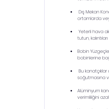
 Dış Mekan Kond
ortamlarda veya
 Yeterli hava a
tutun, kalıntılar
Bobin Yüzgeçler
bobinlerine ba
 Bu kanatçıklar 
soğutmasına ve
Alüminyum kanat
verimliliğini azalt