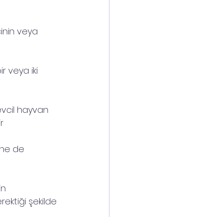
cinin veya 
r veya iki 
evcil hayvan 
r
ine de 
in 
ektiği şekilde 