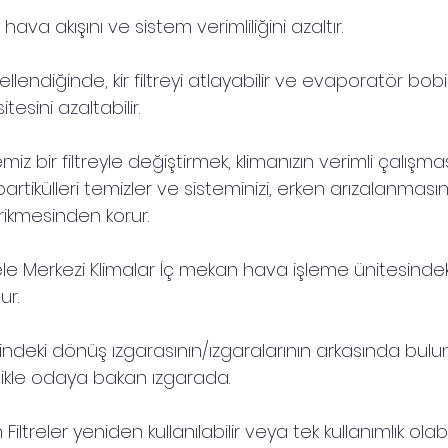
reler hava akışını ve sistem verimliliğini azaltır.
llendiğinde, kir filtreyi atlayabilir ve evaporatör bobi
esini azaltabilir.
yi temiz bir filtreyle değiştirmek, klimanızın verimli çalış
partikülleri temizler ve sisteminizi, erken arızalanmas
irikmesinden korur.
rele Merkezi Klimalar İç mekan hava işleme ünitesindek
ur.
indeki dönüş ızgarasının/ızgaralarının arkasında bulu
llikle odaya bakan ızgarada.
Filtreler yeniden kullanılabilir veya tek kullanımlık olabi