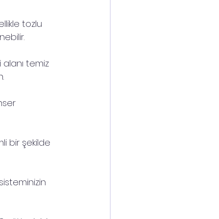
ikle tozlu 
bilir.
 alanı temiz 
n.
nser 
li bir şekilde 
sisteminizin 