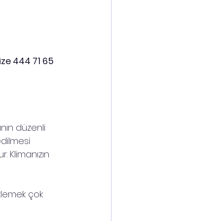
ze 444 71 65 
ının düzenli 
edilmesi 
. Klimanızın 
izlemek çok 